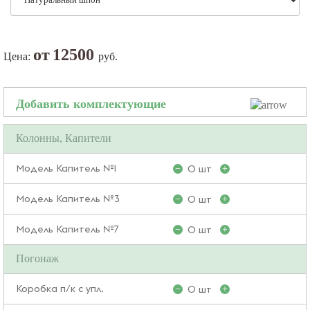
от
12500
Цена:
руб.
Добавить комплектующие
Колонны, Капители
Модель Капитель №1
0 шт
−
+
Модель Капитель №3
0 шт
−
+
Модель Капитель №7
0 шт
−
+
Погонаж
Коробка п/к с упл.
0 шт
−
+