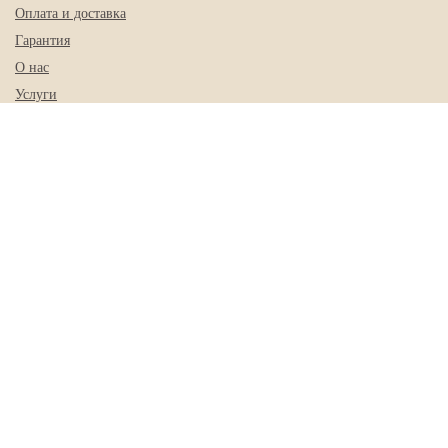
Оплата и доставка
Гарантия
О нас
Услуги
Контакты
КОНТАКТЫ
+7 (843) 225-01-78
+7 (962) 552-91-52
sk-doors@mail.ru
г. Казань, ул. Журналистов, 62 кор. 13
ПОЛУЧИТЬ КОНСУЛЬТАЦИЮ