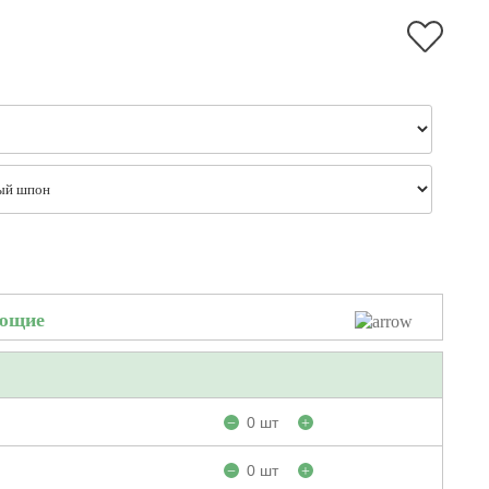
ующие
0 шт
−
+
0 шт
−
+