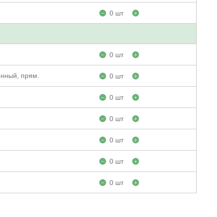
0 шт
−
+
0 шт
−
+
енный, прям.
0 шт
−
+
0 шт
−
+
0 шт
−
+
0 шт
−
+
0 шт
−
+
0 шт
−
+