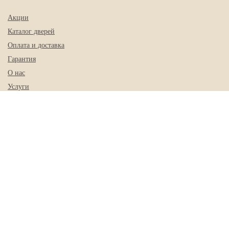
Акции
Каталог дверей
Оплата и доставка
Гарантия
О нас
Услуги
Контакты
КОНТАКТЫ
+7 (843) 225-01-78
+7 (962) 552-91-52
sk-doors@mail.ru
г. Казань, ул. Журналистов, 62 кор. 13