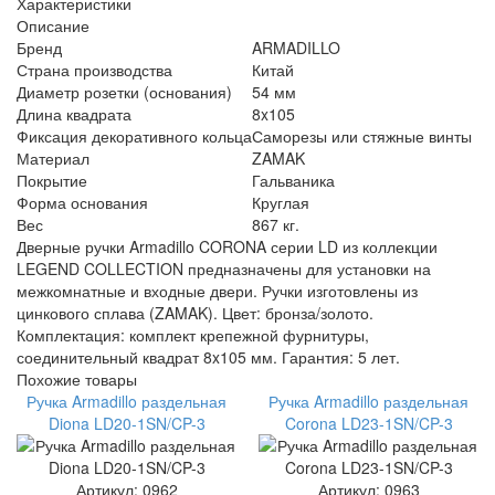
Характеристики
Описание
Бренд
ARMADILLO
Страна производства
Китай
Диаметр розетки (основания)
54 мм
Длина квадрата
8x105
Фиксация декоративного кольца
Саморезы или стяжные винты
Материал
ZAMAK
Покрытие
Гальваника
Форма основания
Круглая
Вес
867 кг.
Дверные ручки Armadillo CORONA серии LD из коллекции
LEGEND COLLECTION предназначены для установки на
межкомнатные и входные двери. Ручки изготовлены из
цинкового сплава (ZAMAK). Цвет: бронза/золото.
Комплектация: комплект крепежной фурнитуры,
соединительный квадрат 8x105 мм. Гарантия: 5 лет.
Похожие товары
Ручка Armadillo раздельная
Ручка Armadillo раздельная
Diona LD20-1SN/CP-3
Corona LD23-1SN/CP-3
Артикул: 0962
Артикул: 0963